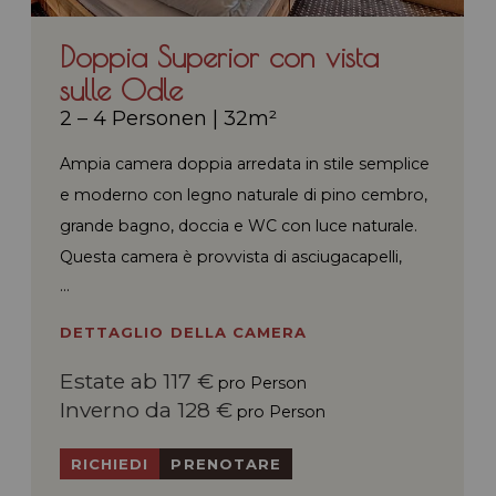
Doppia Superior con vista
sulle Odle
2 – 4 Personen
|
32m²
Ampia camera doppia arredata in stile semplice
e moderno con legno naturale di pino cembro,
grande bagno, doccia e WC con luce naturale.
Questa camera è provvista di asciugacapelli,
accogliente angolo living, scrivania, TV flat con
canali satellitari, cassaforte, telefono e terrazzo.
DETTAGLIO DELLA CAMERA
Questa camera offre una vista spettacolare sul
Estate ab 117 €
gruppo delle Odle-Dolomiti ed è adatta a 2-4
pro Person
Inverno da 128 €
persone.
pro Person
RICHIEDI
PRENOTARE