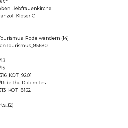
bach
eben Liebfrauenkirche
anzoll Kloser C
 Tourismus_Rodelwandern (14)
xenTourismus_85680
/13
/15
316_KOT_9201
/Ride the Dolomites
313_KOT_8162
ts_(2)