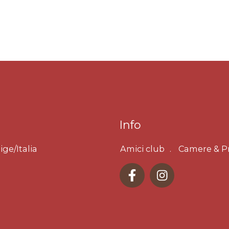
Info
ige/Italia
Amici club
Camere & P