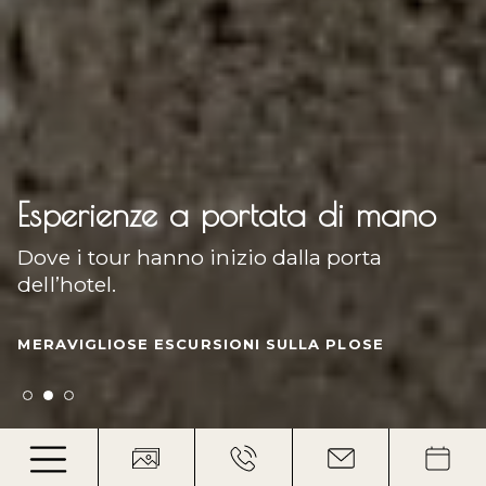
Rullo di tamburi per il
Esperienze a portata di mano
panorama
Pedalare in alta quota
Dove i tour hanno inizio dalla porta
Amore a prima vista per le vacanze.
dell’hotel.
Fatica con piacere nelle Dolomiti.
UNA STRUTTURA DAL PANORAMA
SPETTACOLARE
MERAVIGLIOSE ESCURSIONI SULLA PLOSE
PERCORSI EMOZIONANTI