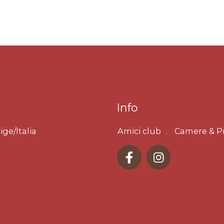
Info
ige/Italia
Amici club
Camere & P