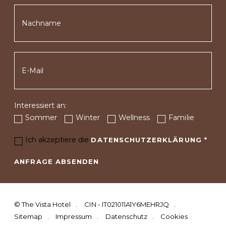
Interessiert an:
Sommer
Winter
Wellness
Familie
Ich akzeptiere die
DATENSCHUTZERKLÄRUNG
*
ANFRAGE ABSENDEN
©
The Vista Hotel
CIN - IT021011A1Y6MEHRJQ
Sitemap
Impressum
Datenschutz
Cookies