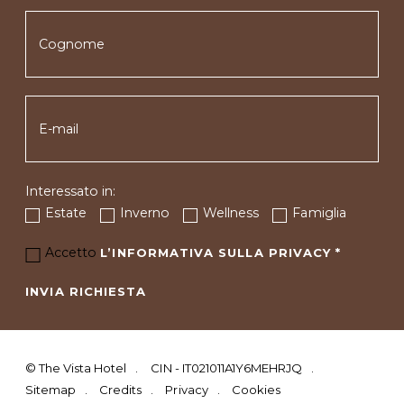
Interessato in:
Estate
Inverno
Wellness
Famiglia
Accetto
L’INFORMATIVA SULLA PRIVACY
*
INVIA RICHIESTA
©
The Vista Hotel
CIN - IT021011A1Y6MEHRJQ
Sitemap
Credits
Privacy
Cookies