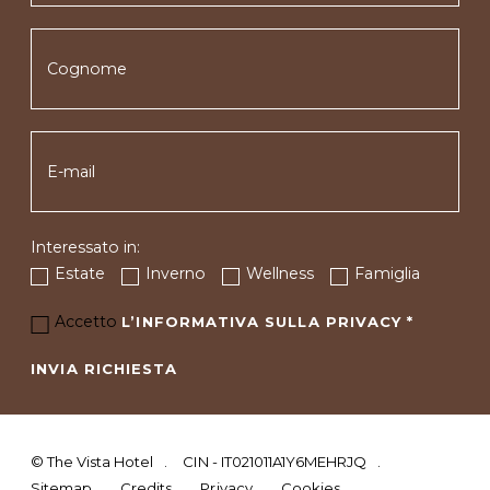
Interessato in:
Estate
Inverno
Wellness
Famiglia
Accetto
L’INFORMATIVA SULLA PRIVACY
*
INVIA RICHIESTA
©
The Vista Hotel
CIN - IT021011A1Y6MEHRJQ
Sitemap
Credits
Privacy
Cookies