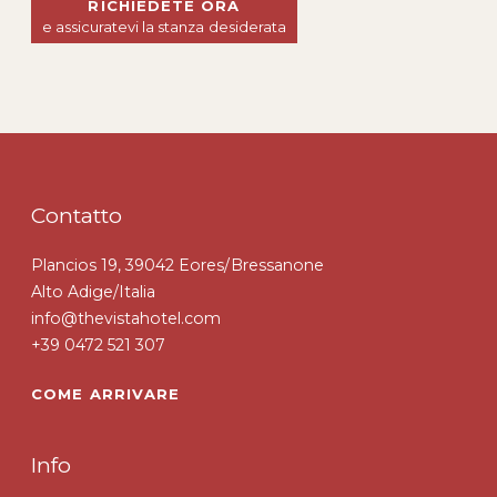
RICHIEDETE ORA
e assicuratevi la stanza desiderata
Contatto
Plancios 19, 39042 Eores/Bressanone
Alto Adige/Italia
info@thevistahotel.com
+39 0472 521 307
COME ARRIVARE
Info