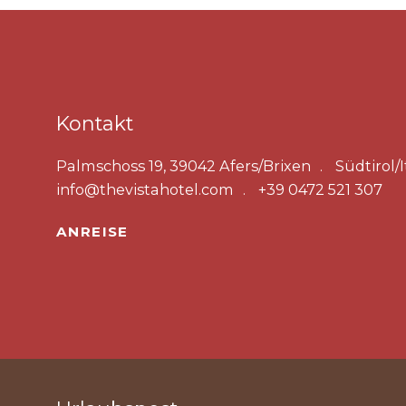
Kontakt
Palmschoss 19, 39042 Afers/Brixen
Südtirol/I
info@thevistahotel.com
+39 0472 521 307
ANREISE